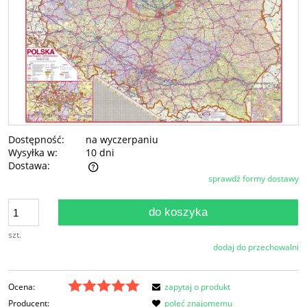
Dostępność:
na wyczerpaniu
Wysyłka w:
10 dni
Dostawa:
sprawdź formy dostawy
Cena nie zawiera ewentualnych kosztów płatności
do koszyka
szt.
dodaj do przechowalni
Ocena:
zapytaj o produkt
Producent:
poleć znajomemu