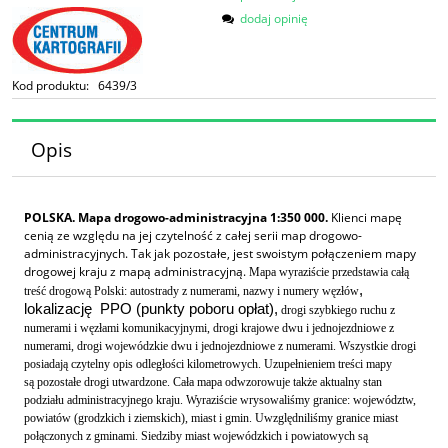
dodaj opinię
Kod produktu:
6439/3
Opis
POLSKA. Mapa drogowo-administracyjna 1:350 000.
Klienci mapę
cenią ze względu na jej czytelność z całej serii map drogowo-
administracyjnych. Tak jak pozostałe, jest swoistym połączeniem mapy
drogowej kraju z mapą administracyjną.
Mapa wyraziście przedstawia całą
,
treść drogową Polski: autostrady z numerami,
nazwy i numery węzłów
lokalizację PPO (punkty poboru opłat),
drogi szybkiego ruchu z
numerami i węzłami komunikacyjnymi, drogi krajowe dwu i jednojezdniowe z
numerami, drogi wojewódzkie dwu i jednojezdniowe z numerami. Wszystkie drogi
posiadają czytelny opis odległości kilometrowych. Uzupełnieniem treści mapy
są pozostałe drogi utwardzone. Cała mapa odwzorowuje także aktualny stan
podziału administracyjnego kraju. Wyraziście wrysowaliśmy granice: województw,
powiatów (grodzkich i ziemskich), miast i gmin. Uwzględniliśmy granice miast
połączonych z gminami. Siedziby miast wojewódzkich i powiatowych są