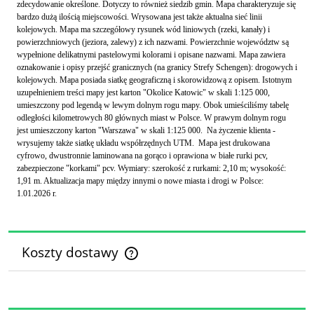
zdecydowanie określone. Dotyczy to również siedzib gmin. Mapa charakteryzuje się
bardzo dużą ilością miejscowości. Wrysowana jest także aktualna sieć linii
kolejowych. Mapa ma szczegółowy rysunek wód liniowych (rzeki, kanały) i
powierzchniowych (jeziora, zalewy) z ich nazwami. Powierzchnie województw są
wypełnione delikatnymi pastelowymi kolorami i opisane nazwami. Mapa zawiera
oznakowanie i opisy przejść granicznych (na granicy Strefy Schengen): drogowych i
kolejowych. Mapa posiada siatkę geograficzną i skorowidzową z opisem. Istotnym
uzupełnieniem treści mapy jest karton "Okolice Katowic" w skali 1:125 000,
umieszczony pod legendą w lewym dolnym rogu mapy. Obok umieściliśmy tabelę
odległości kilometrowych 80 głównych miast w Polsce. W prawym dolnym rogu
jest umieszczony karton "Warszawa" w skali 1:125 000. Na życzenie klienta -
wrysujemy także siatkę układu współrzędnych UTM. Mapa jest drukowana
cyfrowo, dwustronnie laminowana na gorąco i oprawiona w białe rurki pcv,
zabezpieczone "korkami" pcv. Wymiary: szerokość z rurkami: 2,10 m; wysokość:
1,91 m. Aktualizacja mapy między innymi o nowe miasta i drogi w Polsce:
1.01.2026 r.
Koszty dostawy
Cena nie zawiera ewentualnych kosztów płatności