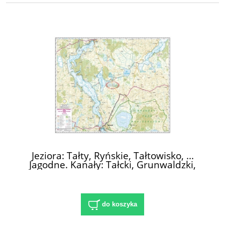
Jeziora: Tałty, Ryńskie, Tałtowisko, ...
Jagodne. Kanały: Tałcki, Grunwaldzki,
Mioduński, Szymoński. Mapa żeglarska
1:25 000
do koszyka