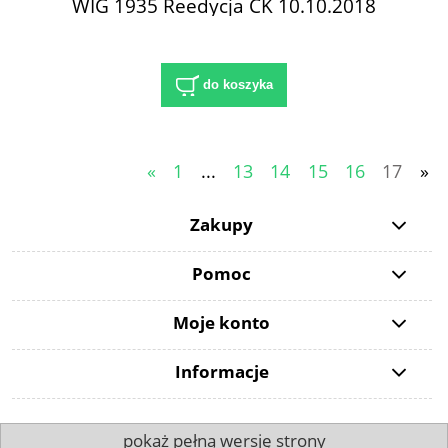
WIG 1935 Reedycja CK 10.10.2018
do koszyka
«
1
...
13
14
15
16
17
»
Zakupy
Pomoc
Moje konto
Informacje
pokaż pełną wersję strony