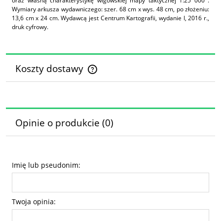
oraz własną charakterystykę wigowskiej mapy taktycznej 1:25 000 .
Wymiary arkusza wydawniczego: szer. 68 cm x wys. 48 cm, po złożeniu:
13,6 cm x 24 cm. Wydawcą jest Centrum Kartografii, wydanie I, 2016 r.,
druk cyfrowy.
Koszty dostawy
Cena nie zawiera ewentualnych kosztów płatności
Opinie o produkcie (0)
Imię lub pseudonim:
Twoja opinia: